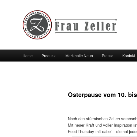
Hauptmenü
Home
Produkte
Markthalle Neun
Presse
Kontakt
Zum Inhalt wechseln
Zum sekundären Inhalt wechseln
Osterpause vom 10. bis 
Nach den stürmischen Zeiten verabschie
Mit neuer Kraft und voller Inspiration 
Food-Thursday mit dabei – diemal jedoc