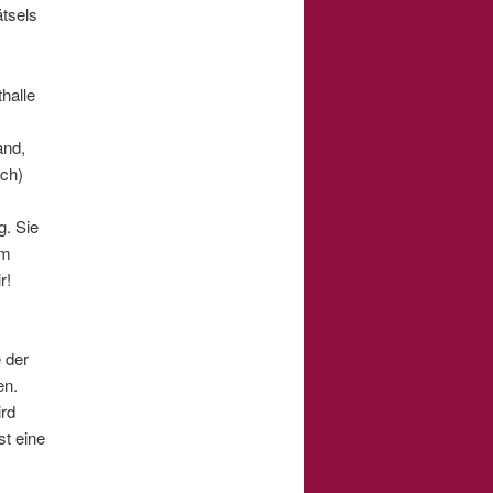
ätsels
halle
and,
ich)
g. Sie
im
r!
 der
en.
ird
t eine