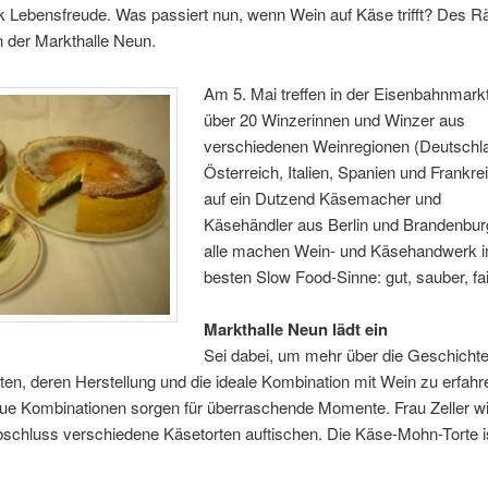
ck Lebensfreude. Was passiert nun, wenn Wein auf Käse trifft? Des R
in der Markthalle Neun.
Am 5. Mai treffen in der Eisenbahnmarkt
über 20 Winzerinnen und Winzer aus
verschiedenen Weinregionen (Deutschl
Österreich, Italien, Spanien und Frankre
auf ein Dutzend Käsemacher und
Käsehändler aus Berlin und Brandenbur
alle machen Wein- und Käsehandwerk 
besten Slow Food-Sinne: gut, sauber, fai
Markthalle Neun lädt ein
Sei dabei, um mehr über die Geschichte
en, deren Herstellung und die ideale Kombination mit Wein zu erfahr
ue Kombinationen sorgen für überraschende Momente. Frau Zeller w
chluss verschiedene Käsetorten auftischen. Die Käse-Mohn-Torte is